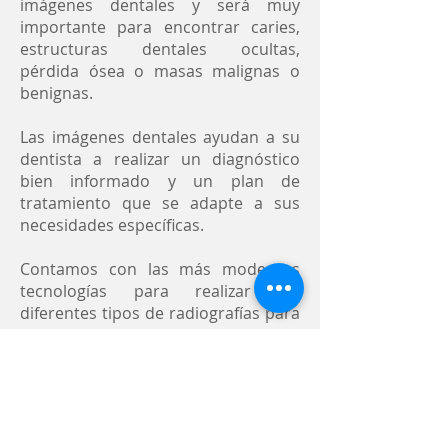
imágenes dentales y será muy
importante para encontrar caries,
estructuras dentales ocultas,
pérdida ósea o masas malignas o
benignas.
Las imágenes dentales ayudan a su
dentista a realizar un diagnóstico
bien informado y un plan de
tratamiento que se adapte a sus
necesidades específicas.
Contamos con las más modernas
tecnologías para realizar los
diferentes tipos de radiografías para
obtener imágenes dentales de alta
calidad. Garantizamos su protección
a la exposición a radiaciones.
Llame ahora para concertar una cita con nuestros
especialistas